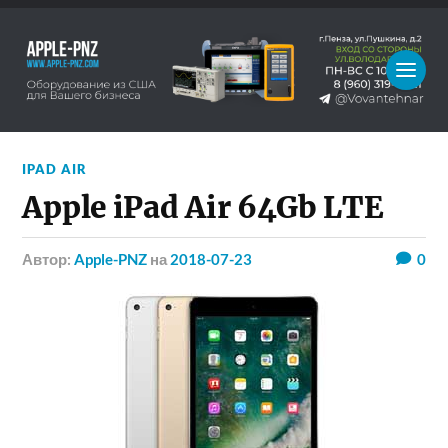
IPAD AIR
Apple iPad Air 64Gb LTE
Автор:
Apple-PNZ
на
2018-07-23
0