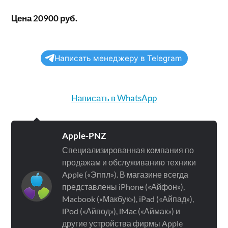
Цена 20900 руб.
Написать менеджеру в Telegram
Написать в WhatsApp
Apple-PNZ
Специализированная компания по
продажам и обслуживанию техники
Apple («Эппл»). В магазине всегда
представлены iPhone («Айфон»),
Macbook («Макбук»), iPad («Айпад»),
iPod («Айпод»), iMac («Аймак») и
другие устройства фирмы Apple