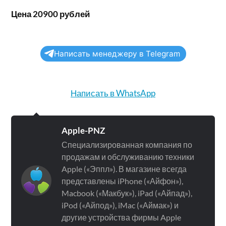
Цена 20900 рублей
Написать менеджеру в Telegram
Написать в WhatsApp
Apple-PNZ
Специализированная компания по
продажам и обслуживанию техники
Apple («Эппл»). В магазине всегда
представлены iPhone («Айфон»),
Macbook («Макбук»), iPad («Айпад»),
iPod («Айпод»), iMac («Аймак») и
другие устройства фирмы Apple