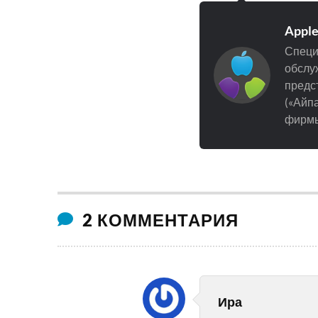
Appl
Специ
обслуж
предст
(«Айпа
фирмы
2 КОММЕНТАРИЯ
Ира