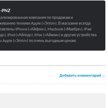
e-PNZ
ализированная компания по продажам и
иванию техники Apple («Эппл»). В магазине всегда
авлены iPhone («Айфон»), Macbook («Макбук»), iPad
д»), iPod («Айпод»), iMac («Аймак») и другие устройства
 Apple («Эппл») по очень выгодным ценам.
Добавить комментарий →