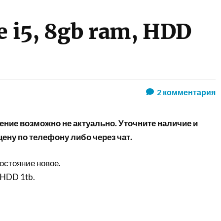
e i5, 8gb ram, HDD
2
комментария
ние возможно не актуально. Уточните наличие и
ену по телефону либо через чат.
остояние новое.
, HDD 1tb.