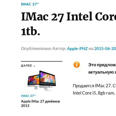
IMAC 27''
IMac 27 Intel Cor
1tb.
Опубликовано
Автор:
Apple-PNZ
на
2015-06-20
Это предложе
ДАЛЕЕ →
актуальную ц
Продается IMac 27. С
Intel Core i5, 8gb ram
IMAC 27''
Apple iMac 27 дюймов
2013