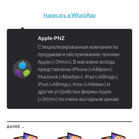
Написать в WhatsApp
Apple-PNZ
Специализированная компания по
продажам и обслуживанию техники
Apple («Эппл»). В магазине всегда
представлены iPhone («Айфон»),
Macbook («Макбук»), iPad («Айпад»),
iPod («Айпод»), iMac («Аймак») и
другие устройства фирмы Apple
(«Эппл») по очень выгодным ценам.
ДАЛЕЕ →