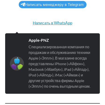
Написать менеджеру в Telegram
Написать в WhatsApp
Apple-PNZ
Специализированная компания по
продажам и обслуживанию техники
Apple («Эппл»). В магазине всегда
представлены iPhone («Айфон»),
Macbook («Макбук»), iPad («Айпад»),
iPod («Айпод»), iMac («Аймак») и
другие устройства фирмы Apple
(«Эппл») по очень выгодным ценам.