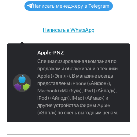
Написать менеджеру в Telegram
Написать в WhatsApp
Apple-PNZ
Специализированная компания по
продажам и обслуживанию техники
Apple («Эппл»). В магазине всегда
представлены iPhone («Айфон»),
Macbook («Макбук»), iPad («Айпад»),
iPod («Айпод»), iMac («Аймак») и
другие устройства фирмы Apple
(«Эппл») по очень выгодным ценам.