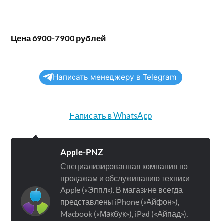
Цена 6900-7900 рублей
Написать менеджеру в Telegram
Написать в WhatsApp
Apple-PNZ
Специализированная компания по
продажам и обслуживанию техники
Apple («Эппл»). В магазине всегда
представлены iPhone («Айфон»),
Macbook («Макбук»), iPad («Айпад»),