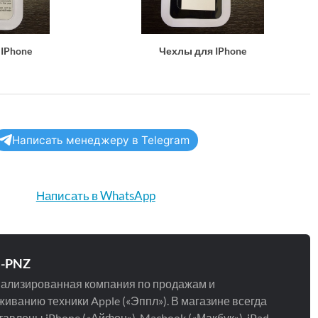
IPhone
Чехлы для IPhone
Написать менеджеру в Telegram
Написать в WhatsApp
e-PNZ
ализированная компания по продажам и
иванию техники Apple («Эппл»). В магазине всегда
авлены iPhone («Айфон»), Macbook («Макбук»), iPad