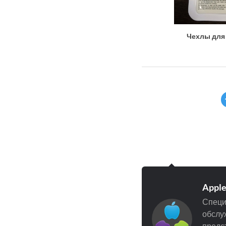
Чехлы для 
Appl
Специ
обслуж
предст