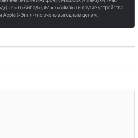
д»), iPod («Айпод»), iMac («Аймак») и другие устройства
 Apple («Эппл») по очень выгодным ценам.