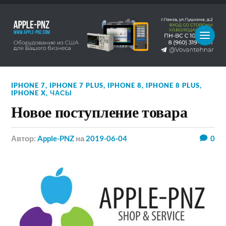
IPHONE 7
,
IPHONE 7 PLUS
,
IPHONE 8
,
IPHONE 8 PLUS
,
IPHONE X
,
ЧАСЫ
Новое поступление товара
Автор:
Apple-PNZ
на
2019-06-04
0