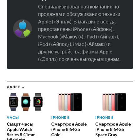
Специализированная компания по
продажам и обслуживанию техники
Apple («Эппл»). В магазине всегда
представлены iPhone («Айфон»),
Macbook («Макбук»), iPad («Айпад»),
iPod («Айпод»), iMac («Аймак») и
другие устройства фирмы Apple
(«Эппл») по очень выгодным ценам.
ДАЛЕЕ →
ЧАСЫ
IPHONE 8
IPHONE 8
Смарт-часы
Смартфон Apple
Смартфон Apple
Apple Watch
iPhone 8 64Gb
iPhone 8 64Gb
Series 8 41mm
Gold
Space Gray
Midnight