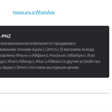
Написать в WhatsApp
e-PNZ
ализированная компания по продажам и
иванию техники Apple («Эппл»). В магазине всегда
авлены iPhone («Айфон»), Macbook («Макбук»), iPad
д»), iPod («Айпод»), iMac («Аймак») и другие устройства
 Apple («Эппл») по очень выгодным ценам.