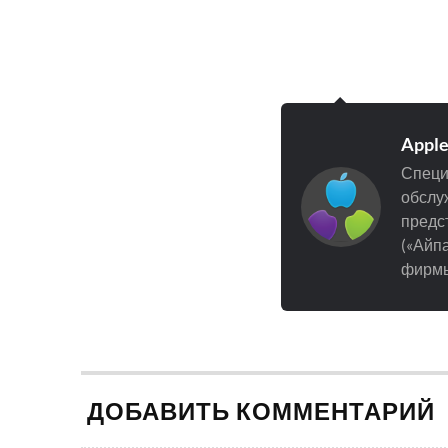
Appl
Специ
обслуж
предст
(«Айпа
фирмы
ДОБАВИТЬ КОММЕНТАРИЙ