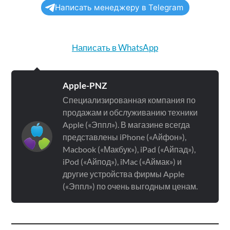
Написать менеджеру в Telegram
Написать в WhatsApp
Apple-PNZ
Специализированная компания по
продажам и обслуживанию техники
Apple («Эппл»). В магазине всегда
представлены iPhone («Айфон»),
Macbook («Макбук»), iPad («Айпад»),
iPod («Айпод»), iMac («Аймак») и
другие устройства фирмы Apple
(«Эппл») по очень выгодным ценам.