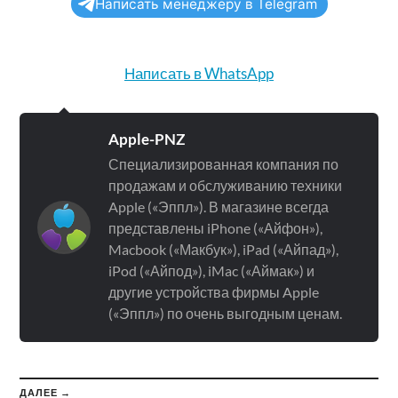
Написать менеджеру в Telegram
Написать в WhatsApp
Apple-PNZ
Специализированная компания по
продажам и обслуживанию техники
Apple («Эппл»). В магазине всегда
представлены iPhone («Айфон»),
Macbook («Макбук»), iPad («Айпад»),
iPod («Айпод»), iMac («Аймак») и
другие устройства фирмы Apple
(«Эппл») по очень выгодным ценам.
ДАЛЕЕ →