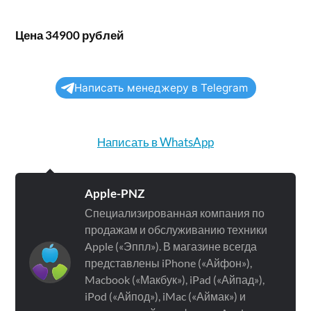
Цена 34900 рублей
Написать менеджеру в Telegram
Написать в WhatsApp
Apple-PNZ
Специализированная компания по
продажам и обслуживанию техники
Apple («Эппл»). В магазине всегда
представлены iPhone («Айфон»),
Macbook («Макбук»), iPad («Айпад»),
iPod («Айпод»), iMac («Аймак») и