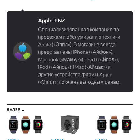
Apple-PNZ
Специализированная компания по
продажам и обслуживанию техники
Apple («Эппл»). В магазине всегда
представлены iPhone («Айфон»),
Macbook («Макбук»), iPad («Айпад»),
iPod («Айпод»), iMac («Аймак») и
другие устройства фирмы Apple
(«Эппл») по очень выгодным ценам.
ДАЛЕЕ →