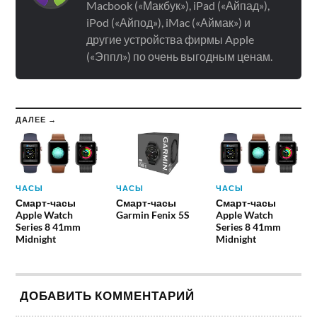
Macbook («Макбук»), iPad («Айпад»),
iPod («Айпод»), iMac («Аймак») и
другие устройства фирмы Apple
(«Эппл») по очень выгодным ценам.
ДАЛЕЕ →
ЧАСЫ
ЧАСЫ
ЧАСЫ
Смарт-часы
Смарт-часы
Смарт-часы
Apple Watch
Garmin Fenix 5S
Apple Watch
Series 8 41mm
Series 8 41mm
Midnight
Midnight
ДОБАВИТЬ КОММЕНТАРИЙ