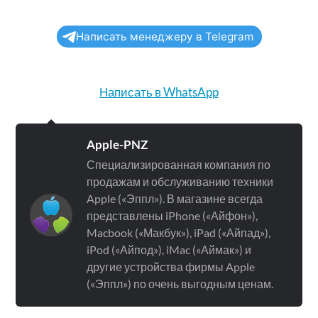
Написать менеджеру в Telegram
Написать в WhatsApp
Apple-PNZ
Специализированная компания по
продажам и обслуживанию техники
Apple («Эппл»). В магазине всегда
представлены iPhone («Айфон»),
Macbook («Макбук»), iPad («Айпад»),
iPod («Айпод»), iMac («Аймак») и
другие устройства фирмы Apple
(«Эппл») по очень выгодным ценам.