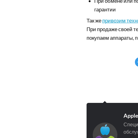
При обмене или п
гарантии
Так же
привозим техни
При продаже своей те
покупаем аппараты, 
Appl
Специ
обслуж