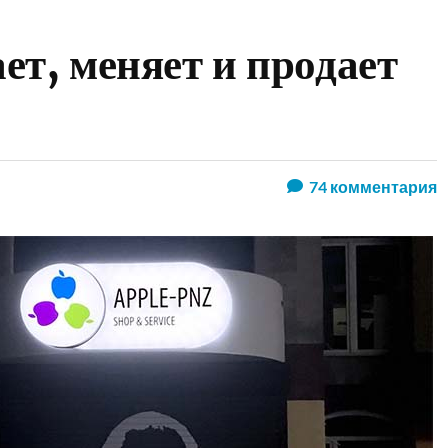
т, меняет и продает
74
комментария