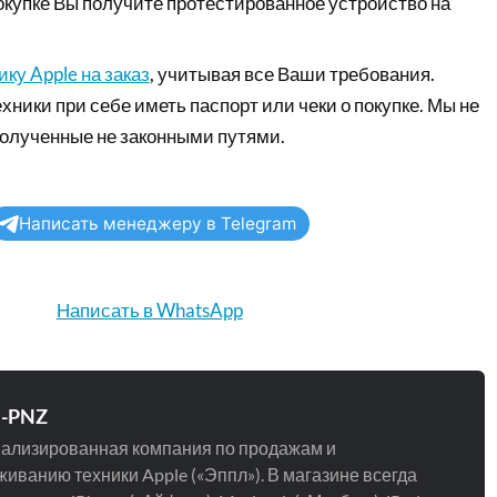
окупке Вы получите протестированное устройство на
ку Apple на заказ
, учитывая все Ваши требования.
хники при себе иметь паспорт или чеки о покупке. Мы не
полученные не законными путями.
Написать менеджеру в Telegram
Написать в WhatsApp
e-PNZ
ализированная компания по продажам и
иванию техники Apple («Эппл»). В магазине всегда