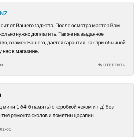
PNZ
исит от Вашего гаджета. После осмотра мастер Вам
колько нужно доплатить. Так же на выданное
во, взамен Вашего, дается гарантия, как при обычной
у нас в магазине.
01
ОТВЕТИТЬ
я
 мини 1 64гб память) с коробкой чеком и т д) без
ытия ремонта сколов и помятин царапин
02-01