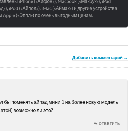
авлены iPhone («Айфон»), Macbook («Макбук»), iPad
д»), iPod («Айпод»), iMac («Аймак») и другие устройства
 Apple («Эппл») по очень выгодным ценам.
Добавить комментарий →
ел бы поменять айпад мини 1 на более новую модель
атой) возможно ли это?
ОТВЕТИТЬ