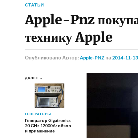
СТАТЬИ
Apple-Pnz покупае
технику Apple
Опубликовано
Автор:
Apple-PNZ
на
2014-11-13
ДАЛЕЕ →
ГЕНЕРАТОРЫ
Генератор Gigatronics
20 GHz 12000A: обзор
и применение