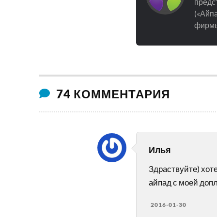
предст
(«Айпа
фирмы
74 КОММЕНТАРИЯ
Илья
Здраствуйте) хот
айпад с моей допл
2016-01-30