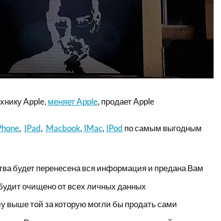
хнику Apple,
меняет Apple
, продает Apple
Phone
,
IPad
,
Macbook
,
IMac
,
IPod
по самым выгодным
тва будет перенесена вся информация и предана Вам
будит очищено от всех личных данных
у выше той за которую могли бы продать сами