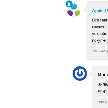
Apple-
Все зав
скажет с
устройст
покупки 
2016-02-
Иль
айпад
вскр
2016-