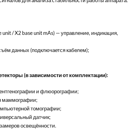
игналов для анализа стабильности работы аппарата.
 unit / X2 base unit mAs) — управление, индикация,
съём данных (подключается кабелем);
екторы (в зависимости от комплектации):
 рентгенографии и флюорографии;
я маммографии;
компьютерной томографии;
ниверсальный датчик;
я замеров освещённости.