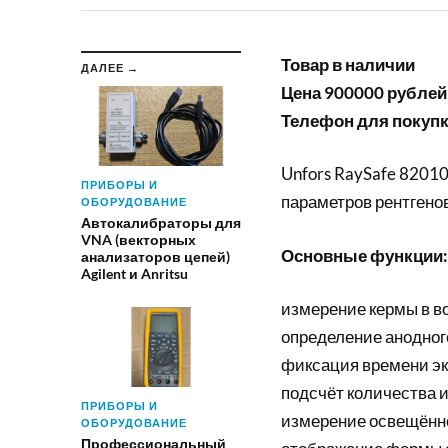
Товар в наличии
ДАЛЕЕ →
Цена 900000 рублей
Телефон для покупки
Unfors RaySafe 8201
ПРИБОРЫ И
параметров рентгено
ОБОРУДОВАНИЕ
Автокалибраторы для
VNA (векторных
Основные функции:
анализаторов цепей)
Agilent и Anritsu
измерение кермы в в
определение анодного
фиксация времени экс
подсчёт количества 
ПРИБОРЫ И
измерение освещённо
ОБОРУДОВАНИЕ
Профессиональный