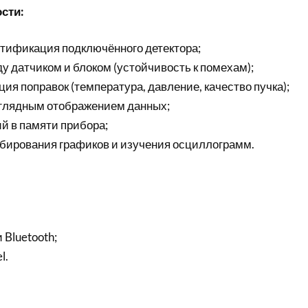
сти:
тификация подключённого детектора;
у датчиком и блоком (устойчивость к помехам);
ия поправок (температура, давление, качество пучка);
аглядным отображением данных;
й в памяти прибора;
ирования графиков и изучения осциллограмм.
Bluetooth;
l.