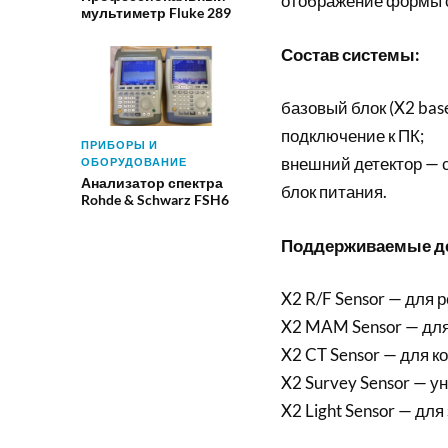
отображение формы с
мультиметр Fluke 289
Состав системы:
базовый блок (X2 base
подключение к ПК;
ПРИБОРЫ И
внешний детектор — 
ОБОРУДОВАНИЕ
Анализатор спектра
блок питания.
Rohde & Schwarz FSH6
Поддерживаемые дет
X2 R/F Sensor — для
X2 MAM Sensor — дл
X2 CT Sensor — для 
X2 Survey Sensor — у
X2 Light Sensor — дл