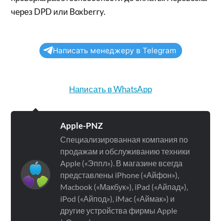
через DPD или Boxberry.
Написать менеджеру в Telegram
Написать в WhatsApp
Apple-PNZ
Специализированная компания по
продажам и обслуживанию техники
Apple («Эппл»). В магазине всегда
представлены iPhone («Айфон»),
Macbook («Макбук»), iPad («Айпад»),
iPod («Айпод»), iMac («Аймак») и
другие устройства фирмы Apple